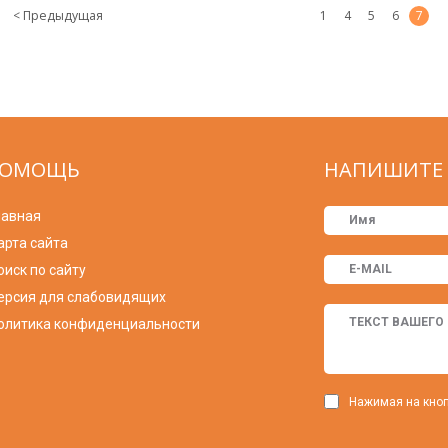
< Предыдущая
1
4
5
6
7
ОМОЩЬ
НАПИШИТЕ 
лавная
арта сайта
оиск по сайту
ерсия для слабовидящих
олитика конфиденциальности
Нажимая на кноп