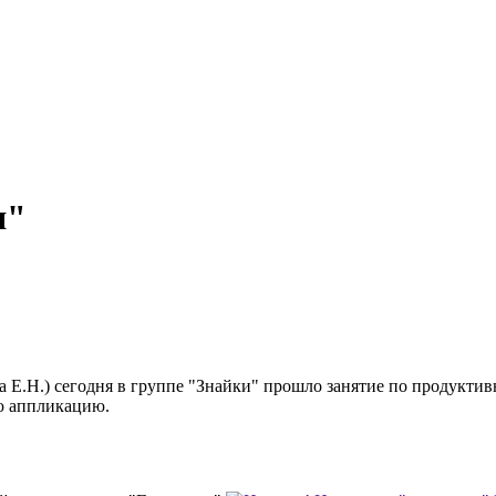
я"
 Е.Н.) сегодня в группе "Знайки" прошло занятие по продуктив
ую аппликацию.