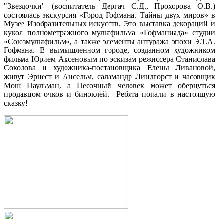
"Звездочки" (воспитатель Дергач С.Д., Прохорова О.В.)
состоялась экскурсия «Город Гофмана. Тайны двух миров» в
Музее Изобразительных искусств. Это выставка декораций и
кукол полнометражного мультфильма «Гофманиада» студии
«Союзмультфильм», а также элементы антуража эпохи Э.Т.А.
Гофмана. В вымышленном городе, созданном художником
фильма Юрием Аксеновым по эскизам режиссера Станислава
Соколова и художника-постановщика Елены Ливановой,
живут Эрнест и Ансельм, саламандр Линдгорст и часовщик
Мош Паульман, а Песочный человек может обернуться
продавцом очков и биноклей. Ребята попали в настоящую
сказку!