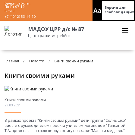
Время работы:
Пн-Пт 07-19
Версия для
Aa
E-mail:
слабовидящих
+7 (4012) 53-14-10
МАДОУ ЦРР д/с № 87
Центр развития ребёнка
Главная
Новости
Книги своими руками
Книги своими руками
Книги своими руками
29.03.2021
В рамках проекта "Книги своими руками" дети группы "Солнышко"
вместе с руководителем проекта учителем-логопедом "Тяпкиной
Т.А. представляют свою первую книгу по сказке"Маша и медведь"