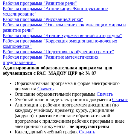
Рабочая программа "Развитие речи"
Рабочая программа "Аппликация /Конструктивное
моделирование"
Рабочая программа "Рисование/Лепка"
Рабочая программа "Ознакомление с окружающим миром и
развитие речи"
Рабочая программа "Чтение художественной литературы"
Рабочая программа "Коррекция эмоционально-волевых
компонентов"
Рабочая программа "Подготовка к обучению грамоте"
Рабочая программа "Развитие математических
представлений"
Адаптированная образовательная программа для
обучающихся с РАС МАДОУ ЦРР д/с № 87
Образовательная программа в форме электронного
документа
Скачать
Описание образовательной программы
Скачать
Учебный план в виде электронного документа
Скачать
Аннотации к рабочим программам дисциплин (по
каждому учебному предмету, курсу, дисциплине
(модулю). практике в составе образовательной
программы с приложением рабочих программ в виде
электронного документа -
не предусмотрены
Календарный учебный график
Скачать